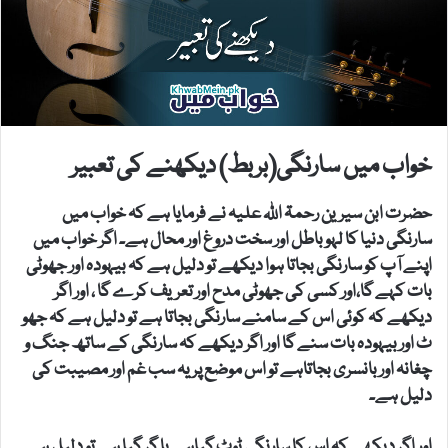
خواب میں سارنگی(بربط) دیکھنے کی تعبیر
حضرت ابن سیرین رحمۃ اللہ علیہ نے فرمایا ہے کہ خواب میں
سارنگی دنیا کا لہو باطل اور سخت دروغ اور محال ہے۔ اگر خواب میں
اپنے آپ کو سارنگی بجاتا ہوا دیکھے تو دلیل ہے کہ بیہودہ اور جھوٹی
بات کہے گا،اور کسی کی جھوٹی مدح اور تعریف کرے گا ، اور اگر
دیکھے کہ کوئی اس کے سامنے سارنگی بجاتا ہے تو دلیل ہے کہ جھو
ٹ اور بیہودہ بات سنے گا اور اگر دیکھے کہ سارنگی کے ساتھ جنگ و
چغانہ اور بانسری بجاتاہے تو اس موضع پر یہ سب غم اور مصیبت کی
دلیل ہے۔
اور اگر دیکھے کہ اس کا سارنگی ٹوٹ گیاہے یا گر گیا ہے تو دلیل ہے