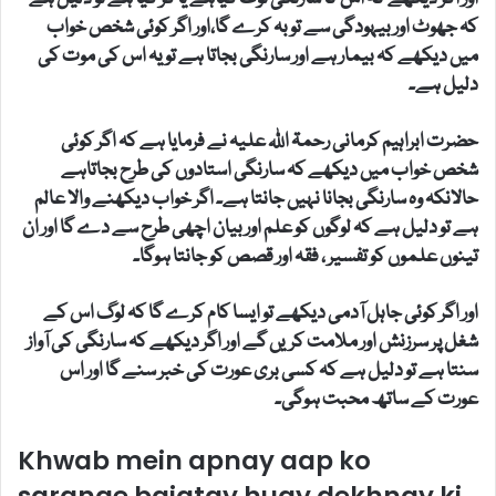
کہ جھوٹ اور بیہودگی سے توبہ کرے گا،اور اگر کوئی شخص خواب
میں دیکھے کہ بیمار ہے اور سارنگی بجاتا ہے تو یہ اس کی موت کی
دلیل ہے۔
حضرت ابراہیم کرمانی رحمۃ اللہ علیہ نے فرمایا ہے کہ اگر کوئی
شخص خواب میں دیکھے کہ سارنگی استادوں کی طرح بجاتاہے
حالانکہ وہ سارنگی بجانا نہیں جانتا ہے۔ اگر خواب دیکھنے والا عالم
ہے تو دلیل ہے کہ لوگوں کو علم اور بیان اچھی طرح سے دے گا اور ان
تینوں علموں کو تفسیر ، فقہ اور قصص کو جانتا ہوگا۔
اور اگر کوئی جاہل آدمی دیکھے تو ایسا کام کرے گا کہ لوگ اس کے
شغل پر سرزنش اور ملامت کریں گے اور اگر دیکھے کہ سارنگی کی آواز
سنتا ہے تو دلیل ہے کہ کسی بری عورت کی خبر سنے گا اور اس
عورت کے ساتھ محبت ہوگی۔
Khwab mein apnay aap ko