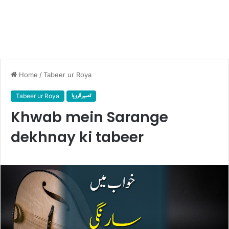
Home
/
Tabeer ur Roya
Tabeer ur Roya
تعبیر الرویا
Khwab mein Sarange
dekhnay ki tabeer