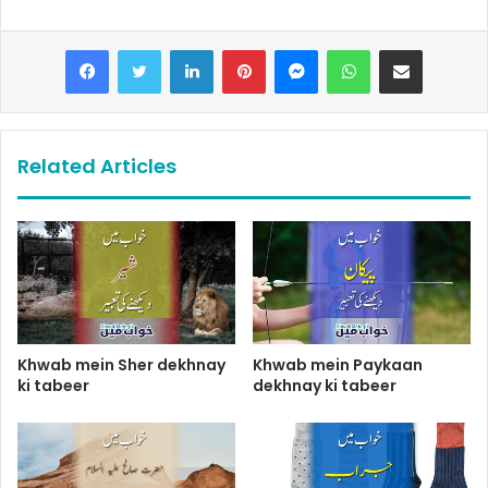
LinkedIn
Pinterest
Messenger
WhatsApp
Share via Email
Related Articles
Khwab mein Sher dekhnay
Khwab mein Paykaan
ki tabeer
dekhnay ki tabeer