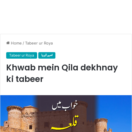
Home
/
Tabeer ur Roya
Tabeer ur Roya
تعبیر الرویا
Khwab mein Qila dekhnay
ki tabeer