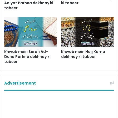
Adiyat Parhna dekhnay ki
ki tabeer
tabeer
Khwab mein Surah Ad-
Khwab mein Hajj Karna
Duha Parhna dekhnay ki
dekhnay ki tabeer
tabeer
Advertisement