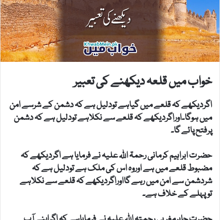
خواب میں قلعہ دیکھنے کی تعبیر
اگردیکھے کہ قلعے میں گیاہے تودلیل ہے کہ دشمن کے شرسے امن
میں ہوگا۔اوراگردیکھے کہ قلعے سے نکلاہے تودلیل ہے کہ دشمن
پرفتح پائے گا۔
حضرت ابراہیم کرمانی رحمۃ اللہ علیہ نے فرمایا ہے اگردیکھے کہ
مضبوط قلعے میں ہے اوروہ اس کی ملک ہے تودلیل ہے کہ
شردشمن سے امن میں رہے گااوراگردیکھے کہ قلعے سے نکلاہے
توپہلے کے خلاف ہے۔
حضرت جابرمغربی رحمتہ اللہ علیہ نے فرمایاہے کہ اگراپنے آپ