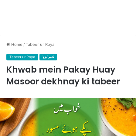
Home
/
Tabeer ur Roya
Tabeer ur Roya
تعبیر الرویا
Khwab mein Pakay Huay
Masoor dekhnay ki tabeer