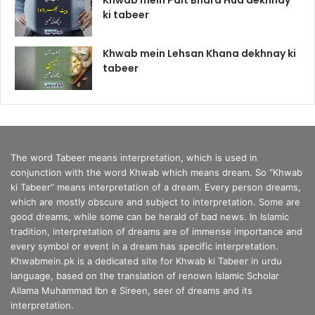
Khwab mein Pait Bhara Hua dekhnay
ki tabeer
Khwab mein Lehsan Khana dekhnay ki
tabeer
The word Tabeer means interpretation, which is used in
conjunction with the word Khwab which means dream. So “Khwab
ki Tabeer” means interpretation of a dream. Every person dreams,
which are mostly obscure and subject to interpretation. Some are
good dreams, while some can be herald of bad news. In Islamic
tradition, interpretation of dreams are of immense importance and
every symbol or event in a dream has specific interpretation.
Khwabmein.pk is a dedicated site for Khwab ki Tabeer in urdu
language, based on the translation of renown Islamic Scholar
Allama Muhammad Ibn e Sireen, seer of dreams and its
interpretation.