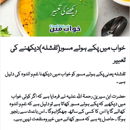
خواب میں پکے ہوئے مسور(تفشلہ)دیکھنے کی
تعبیر
تفشلہ یعنی پکے ہوئے مسور کو خواب میں دیکھنا غم و اندوہ کی دلیل
ہے ۔
حضرت ابن سیرین رحمۃ اللہ علیہ نے فرمایا ہے کہ اگر کوئی خواب
میں دیکھے کہ پکے ہوئے مسور کھاتا ہے تو دلیل ہے کہ غم و اندوہ
کھائے گا یا اس کا کسی کے ساتھ جھگڑاہوگا ۔ اس باعث سے رنجور
ہوگا ۔ حاصل یہ ہے کہ مسور کھانے میں خیر ومنفعت نہیں ہے۔