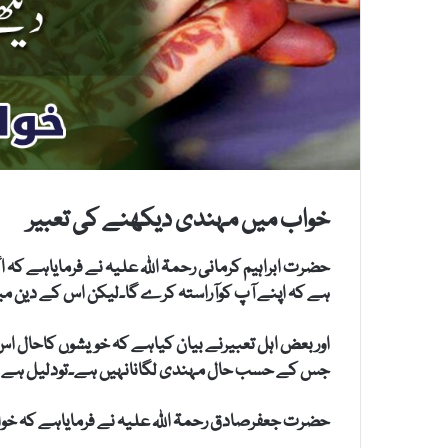
خواب میں مہندی دیکھنے کی تعبیر
حضرت ابراہیم کرمانی رحمۃ اللہ علیہ نے فرمایاہے کہ
ہے کہ اپنے آپ کوآراستہ کرے گا۔لیکن اس کے دین م
اوربعض اہل تعبیرنے بیان کیاہے کہ خویشوں کاحال اس 
جس کے حسب حال مہندی لگانانہیں ہے۔تودلیل ہے کہ 
حضرت جعفرصادق رحمۃ اللہ علیہ نے فرمایاہے کہ خواب