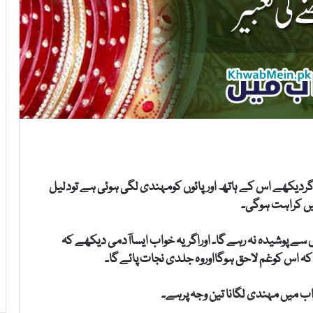
 اگردیکھے اس کے ہاتھ اورپائوں کومہندی لگی ہوئی ہے تودلیل
یں کراہت ہوگی۔
سے پوشیدہ نہ رہے گا۔ اوراگریہ خواب ایساآدمی دیکھے کہ
اس کوغم لاحق ہوگااوروہ جلدی نجات پائے گا۔
 میں مہندی لگانا تین وجہ پرہے۔