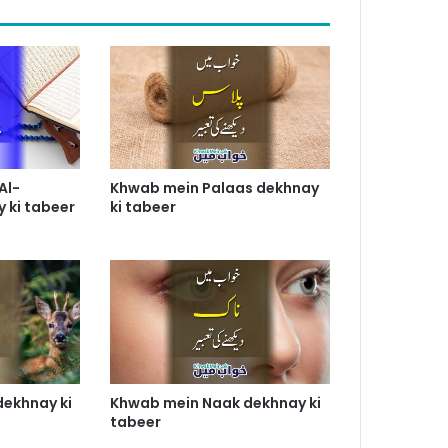
Al-
Khwab mein Palaas dekhnay
y ki tabeer
ki tabeer
dekhnay ki
Khwab mein Naak dekhnay ki
tabeer