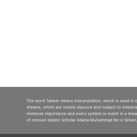
The word Tabeer means interpretation, which is used in
dreams, which are mostly obscure and subject to interpre
immense importance and every symbol or event in a dream 
of renown Islamic Scholar Allama Muhammad Ibn e Sireen, 