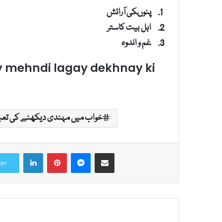
پنوںکی آرائش
اہل بیت کاستر
غم و اندوہ
 mehndi lagay dekhnay ki
خواب میں مہندی دیکھنے کی تعب
LinkedIn
Pinterest
Messenger
Share via Email
ter