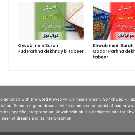
Khwab mein Surah
Khwab mein Surah 
Hud Parhna dekhnay ki tabeer
Qadar Parhna dekh
tabeer
 conjunction with the word Khwab which means dream. So “Khwab ki Tab
tation. Some are good dreams, while some can be herald of bad news. In 
has specific interpretation. Khwabmein.pk is a dedicated site for Khwa
seer of dreams and its interpretation.