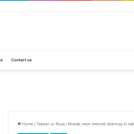
us
Contact us
Home
/
Tabeer ur Roya
/
Khwab mein mehndi dekhnay ki ta