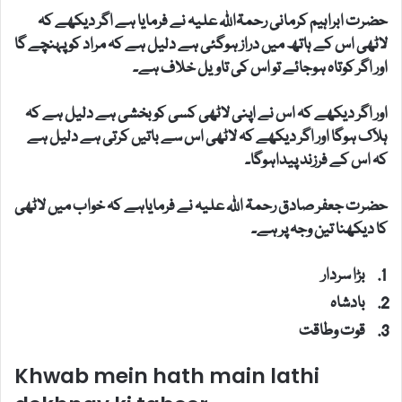
حضرت ابراہیم کرمانی رحمۃاللہ علیہ نے فرمایا ہے اگر دیکھے کہ
لاٹھی اس کے ہاتھ میں دراز ہوگئی ہے دلیل ہے کہ مراد کو پہنچے گا
اور اگر کوتاہ ہوجائے تو اس کی تاویل خلاف ہے۔
اور اگر دیکھے کہ اس نے اپنی لاٹھی کسی کو بخشی ہے دلیل ہے کہ
ہلاک ہوگا اور اگر دیکھے کہ لاٹھی اس سے باتیں کرتی ہے دلیل ہے
کہ اس کے فرزند پیداہوگا۔
حضرت جعفر صادق رحمۃ اللہ علیہ نے فرمایاہے کہ خواب میں لاٹھی
کا دیکھنا تین وجہ پر ہے۔
بڑا سردار
بادشاہ
قوت وطاقت
Khwab mein hath main lathi