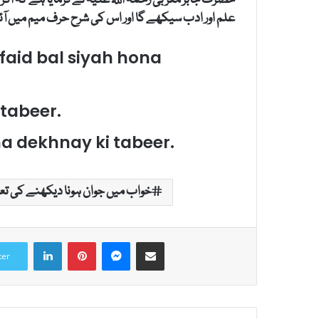
حضرت جابر مغربی رحمۃ اللہ علیہ نے فرمایا ہے کہ اگر
علم اور ادب سیکھے گا اور اس کی شرح حرف میم میں آ
aid bal siyah hona
tabeer.
 dekhnay ki tabeer.
خواب میں جوان ہونا دیکھنے کی تعب
LinkedIn
Pinterest
Messenger
Share via Email
ter