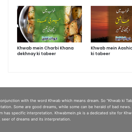
Khwab mein Charbi Khana
Khwab mein Aashi
dekhnay ki tabeer
ki tabeer
 conjunction with the word Khwab which means dream. So “Khwab ki Tab
tation. Some are good dreams, while some can be herald of bad news. In 
has specific interpretation. Khwabmein.pk is a dedicated site for Khwa
seer of dreams and its interpretation.