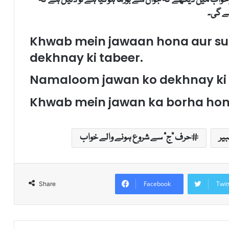
 خواب میں دیکھے کہ جوان سے بوڑھا ہوگیا ہے تو دلیل ہے کہ
ئے گی۔
Khwab mein jawaan hona aur suf
dekhnay ki tabeer.
Namaloom jawan ko dekhnay ki 
Khwab mein jawan ka borha hona
یر
حرف "ج" سے شروع ہونے والے خواب
Facebook
Twit
Share