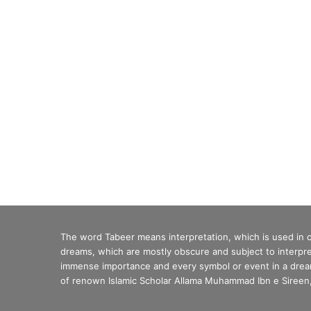
The word Tabeer means interpretation, which is used in
dreams, which are mostly obscure and subject to interpre
immense importance and every symbol or event in a dream 
of renown Islamic Scholar Allama Muhammad Ibn e Sireen, 