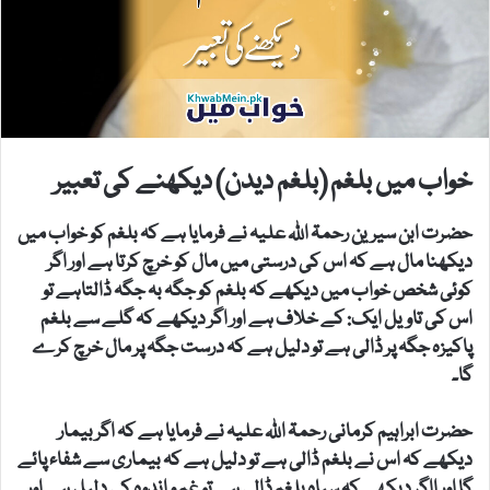
خواب میں بلغم (بلغم دیدن) دیکھنے کی تعبیر
حضرت ابن سیرین رحمۃ اللہ علیہ نے فرمایا ہے کہ بلغم کو خواب میں
دیکھنا مال ہے کہ اس کی درستی میں مال کو خرچ کرتا ہے اور اگر
کوئی شخص خواب میں دیکھے کہ بلغم کو جگہ بہ جگہ ڈالتاہے تو
اس کی تاویل ایک: کے خلاف ہے اور اگر دیکھے کہ گلے سے بلغم
پاکیزہ جگہ پر ڈالی ہے تو دلیل ہے کہ درست جگہ پر مال خرچ کرے
گا۔
حضرت ابراہیم کرمانی رحمۃ اللہ علیہ نے فرمایا ہے کہ اگر بیمار
دیکھے کہ اس نے بلغم ڈالی ہے تو دلیل ہے کہ بیماری سے شفاء پائے
گا اور ااگر دیکھے کہ سیاہ بلغم ڈالی ہے تو غم و اندوہ کی دلیل ہے اور