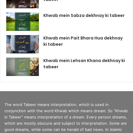
Khwab mein Sabza dekhnay ki tabeer
Khwab mein Pait Bhara Hua dekhnay
ki tabeer
Khwab mein Lehsan Khana dekhnay ki
tabeer
The word Tabeer means interpretation, which is used in
conjunction with the word Khwab which means dream. So “Khwab
ki Tabeer” means interpretation of a dream. Every person dreams,
which are mostly obscure and subject to interpretation. Some are
good dreams, while some can be herald of bad news. In Islamic