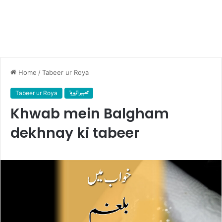
Home
/
Tabeer ur Roya
Tabeer ur Roya
تعبیر الرویا
Khwab mein Balgham
dekhnay ki tabeer