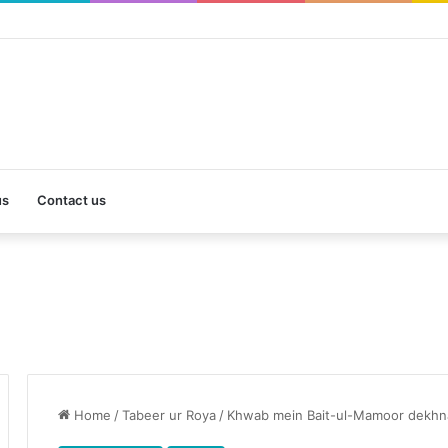
us
Contact us
Home
/
Tabeer ur Roya
/
Khwab mein Bait-ul-Mamoor dekhna