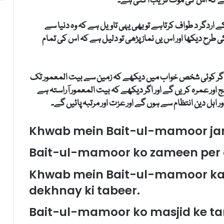
ل ہے کہ اس کی موت قریب آگئی ہے۔
اردگر د طواف کرتاہے تو بھی یہی تاویل ہے کہ وہ دنیا سے
طرح دیکھا اور اس یں نماز پڑھی تو دلیل ہے کہ اس کی تمام
کہ اگر کوئی شخص خواب میں دیکھے کہ زمین سے بیت المعمور تک
اور عمرہ کریں گے اور اگر دیکھے کہ بیت المعمور آراستہ ہے
 اہل دین انتظام سے ہوں گے اور عزت اور مرتبہ پائیں گے۔
Khwab mein Bait-ul-mamoor jan
Bait-ul-mamoor ko zameen per d
Khwab mein Bait-ul-mamoor kay
dekhnay ki tabeer.
Bait-ul-mamoor ko masjid ke ta