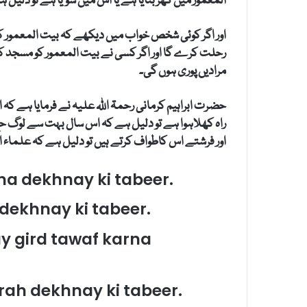
المعمور میں گھر بنایا ہے یا اس میں سویا ہے تو دلی
اور اگر کوئی شخص خواب میں دیکھے کہ بیت المعمور کے 
رحلت کرے گا اور اگر کسی نے بیت المعمور کو مسجد کی 
مرادیں پوری ہوں گی۔
حضرت ابراہیم کرمانی رحمۃ اللہ علیہ نے فرمایا ہے 
راہ کھلاہوا ہے تو دلیل ہے کہ اس سال بہت سے لوگ حج 
اور فرشتے اس کاطواف کرتے ہیں تو دلیل ہے کہ علماء اور
a dekhnay ki tabeer.
ekhnay ki tabeer.
 gird tawaf karna
rah dekhnay ki tabeer.