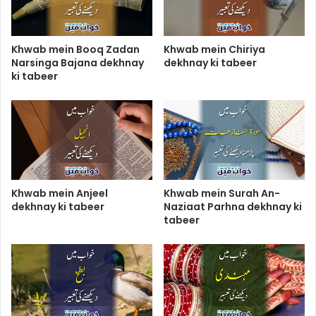
Khwab mein Booq Zadan
Khwab mein Chiriya
Narsinga Bajana dekhnay
dekhnay ki tabeer
ki tabeer
Khwab mein Anjeel
Khwab mein Surah An-
dekhnay ki tabeer
Naziaat Parhna dekhnay ki
tabeer