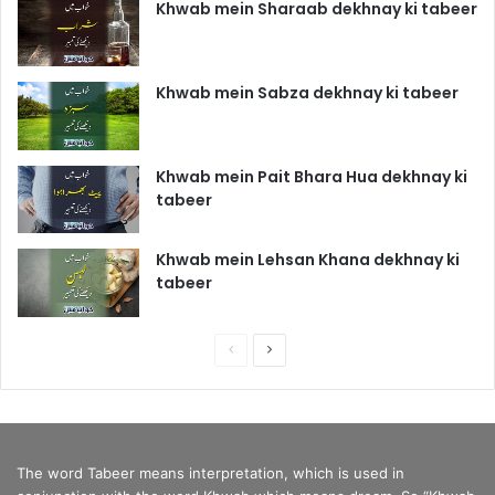
Khwab mein Sharaab dekhnay ki tabeer
Khwab mein Sabza dekhnay ki tabeer
Khwab mein Pait Bhara Hua dekhnay ki
tabeer
Khwab mein Lehsan Khana dekhnay ki
tabeer
P
N
r
e
e
x
v
t
The word Tabeer means interpretation, which is used in
i
p