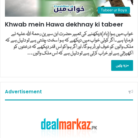
Tabeer ur Roya
Khwab mein Hawa dekhnay ki tabeer
خواب میں ہوا (باد)دیکھنے کی تعبیر حضرت ابن سیرین رحمۃ اللہ علیہ نے
فرمایا ہے ۔ اگر کوئی خواب میں دیکھے کہ ہو ا سخت چلتی ہے تو دلیل ہے کہ
ملک والوں کو خوف اور ڈر ہوگا، اور اگر ہواکو اس قدر دیکھے کہ درختوں کو
اکھیڑتی ہے اور خراب کرتی ہے تو دلیل ہے کہ اس ملک والوں…
مزید پڑہیں
Advertisement