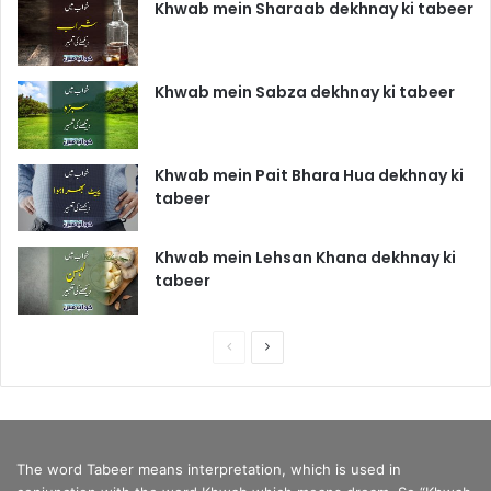
Khwab mein Sharaab dekhnay ki tabeer
Khwab mein Sabza dekhnay ki tabeer
Khwab mein Pait Bhara Hua dekhnay ki
tabeer
Khwab mein Lehsan Khana dekhnay ki
tabeer
P
N
r
e
e
x
v
t
The word Tabeer means interpretation, which is used in
i
p