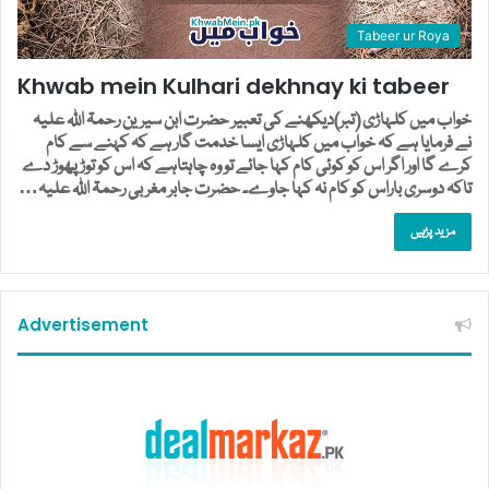
Tabeer ur Roya
Khwab mein Kulhari dekhnay ki tabeer
خواب میں کلہاڑی (تبر)دیکھنے کی تعبیر حضرت ابن سیرین رحمۃ اللہ علیہ
نے فرمایا ہے کہ خواب میں کلہاڑی ایسا خدمت گار ہے کہ کہنے سے کام
کرے گا اور اگر اس کو کوئی کام کہا جائے تو وہ چاہتاہے کہ اس کو توڑ پھوڑ دے
تاکہ دوسری باراس کو کام نہ کہا جاوے۔ حضرت جابر مغربی رحمۃ اللہ علیہ…
مزید پڑہیں
Advertisement