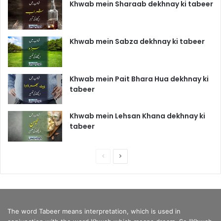
Khwab mein Sharaab dekhnay ki tabeer
Khwab mein Sabza dekhnay ki tabeer
Khwab mein Pait Bhara Hua dekhnay ki
tabeer
Khwab mein Lehsan Khana dekhnay ki
tabeer
P
N
r
e
e
x
v
t
The word Tabeer means interpretation, which is used in
i
p