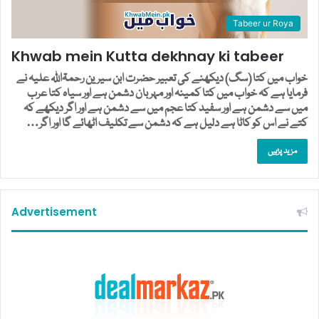
Tabeer ur Roya
Khwab mein Kutta dekhnay ki tabeer
خواب میں کتا (سگ) دیکھنے کی تعبیر حضرت ابن سیرین رحمۃاللہ علیہ نے
فرمایا ہے کہ خواب میں کتا کمینہ اور مہربان دشمن ہے اور سیاہ کتا عرب
میں سے دشمن ہے اور سفید کتا عجم میں سے دشمن ہے اور اگر دیکھے کہ
کتے نے اس کو کاٹا ہے دلیل ہے کہ دشمن سے تکلیف اٹھائے گا اور اگر…
مزید پڑہیں
Advertisement