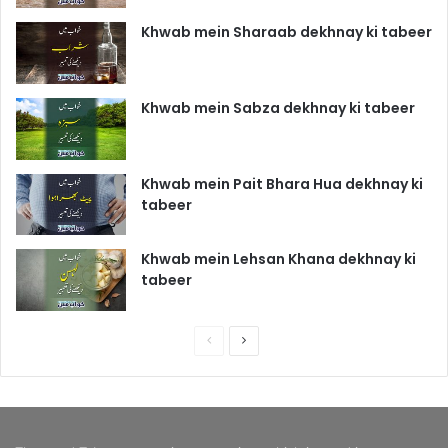
Khwab mein Sharaab dekhnay ki tabeer
Khwab mein Sabza dekhnay ki tabeer
Khwab mein Pait Bhara Hua dekhnay ki
tabeer
Khwab mein Lehsan Khana dekhnay ki
tabeer
P
N
r
e
e
x
v
t