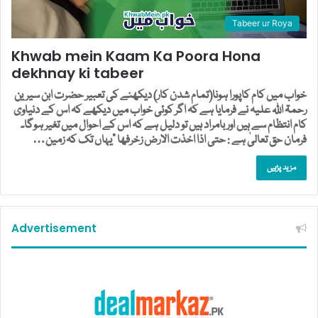
Tabeer ur Roya
Khwab mein Kaam Ka Poora Hona
dekhnay ki tabeer
خواب میں کام کاپورا ہونا(تمام شدن کار) دیکھنے کی تعبیر حضرت ابن سیرین
رحمۃ اللہ علیہ نے فرمایا ہے کہ اگر کوئی خواب میں دیکھے کہ اس کے دنیاوی
کام انتظام سے ہیں اور بامراد ہیں تو دلیل ہے کہ اس کے احوال میں تغیر ہوگا۔
فرمان حق تعالیٰ ہے : حتی اذا اخذت الارض زخرفھا ”یہاں تک کہ زمین…
مزید پڑہیں
Advertisement