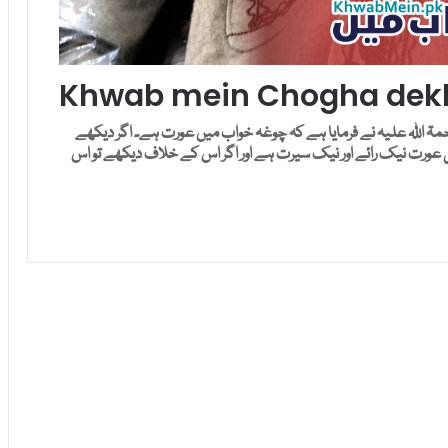
Khwab mein Chogha dekh
 اللہ علیہ نے فرمایا ہے کہ چوغہ خواب میں عورت ہے۔ اگر دیکھے
ی عورت نیک رائے اور نیک سیرت ہے اور اگر اس کے خلاف دیکھے تو اس