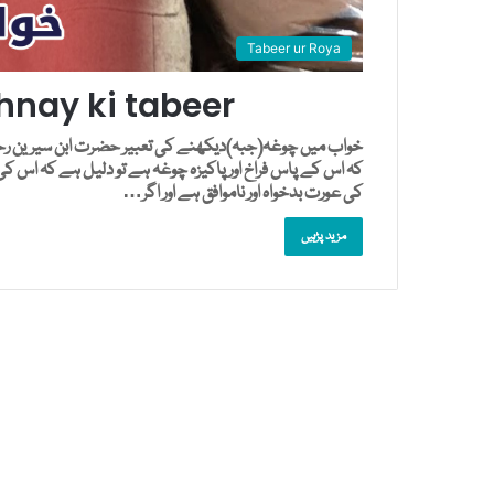
Tabeer ur Roya
nay ki tabeer
خواب میں چوغہ(جبہ)دیکھنے کی تعبیر حضرت ابن سیرین رحمۃ
کہ اس کے پاس فراخ اور پاکیزہ چوغہ ہے تو دلیل ہے کہ اس ک
کی عورت بدخواہ اور ناموافق ہے اور اگر…
مزید پڑہیں