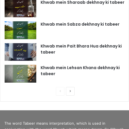
Khwab mein Sharaab dekhnay ki tabeer
Khwab mein Sabza dekhnay ki tabeer
Khwab mein Pait Bhara Hua dekhnay ki
tabeer
Khwab mein Lehsan Khana dekhnay ki
tabeer
P
N
r
e
e
x
v
t
The word Tabeer means interpretation, which is used in
i
p