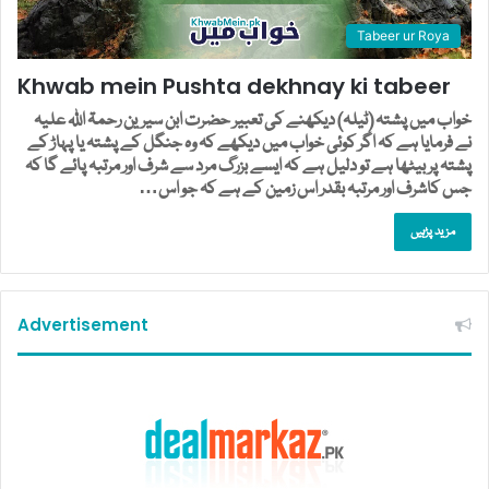
Tabeer ur Roya
Khwab mein Pushta dekhnay ki tabeer
خواب میں پشتہ (ٹیلہ) دیکھنے کی تعبیر حضرت ابن سیرین رحمۃ اللہ علیہ
نے فرمایا ہے کہ اگر کوئی خواب میں دیکھے کہ وہ جنگل کے پشتہ یا پہاڑ کے
پشتہ پر بیٹھا ہے تو دلیل ہے کہ ایسے بزرگ مرد سے شرف اور مرتبہ پائے گا کہ
جس کاشرف اور مرتبہ بقدر اس زمین کے ہے کہ جو اس…
مزید پڑہیں
Advertisement