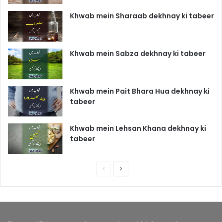
Khwab mein Sharaab dekhnay ki tabeer
Khwab mein Sabza dekhnay ki tabeer
Khwab mein Pait Bhara Hua dekhnay ki
tabeer
Khwab mein Lehsan Khana dekhnay ki
tabeer
P
N
r
e
e
x
v
t