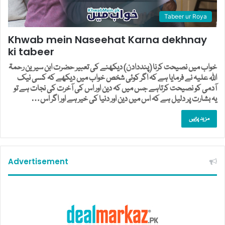
Tabeer ur Roya
Khwab mein Naseehat Karna dekhnay
ki tabeer
خواب میں نصیحت کرنا (پنددادن) دیکھنے کی تعبیر حضرت ابن سیرین رحمۃ
اللہ علیہ نے فرمایا ہے کہ اگر کوئی شخص خواب میں دیکھے کہ کسی نیک
آدمی کو نصیحت کرتاہے جس میں کہ دین اور اس کی آخرت کی نجات ہے تو
یہ بشارت پر دلیل ہے کہ اس میں دین اور دنیا کی خیر ہے اور اگر اس…
مزید پڑہیں
Advertisement