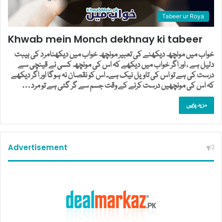
Tabeer ur Roya
Khwab mein Monch dekhnay ki tabeer
خواب میں مونچھ دیکھنے کی تعبیر مونچھ خواب میں دیکھنامرد کی ہیبت
دلیل ہے ، اور اگر خواب میں دیکھے کہ اس کی مونچھ کسی نے قینچی سے
درست کی ہے تو اس کی تاویل نیک ہے۔ اس کو نقصان نہ ہوگا اور اگر دیکھے
کہ اس کی مونچھیں درست کرنے کے وقت جسم سے گر گئی ہے تو مرد…
مزید پڑہیں
Advertisement