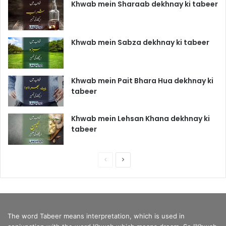
Khwab mein Sharaab dekhnay ki tabeer
Khwab mein Sabza dekhnay ki tabeer
Khwab mein Pait Bhara Hua dekhnay ki
tabeer
Khwab mein Lehsan Khana dekhnay ki
tabeer
P
N
r
e
e
x
v
t
The word Tabeer means interpretation, which is used in
i
p