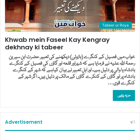
Tabeer ur Roya
Khwab mein Faseel Kay Kengray
dekhnay ki tabeer
خواب میں فصیل کے کنگرے (بازوئی) دیکھنے کی تعبیر حضرت ابن سیرین
رحمۃ اللہ علیہ نے فرمایا ہے کہ شہراور قلعہ اور گاؤں کی فصیل کے کنگرے
بادشاہ یا والی پر دلیل ہے۔ اور اہل تعبیر نے بیان کیاہے کہ شہر کے کنگرے
بادشاہ پر اور گاؤں کے کنکرے گاؤں کے مالک پر دلیل ہیں۔ اگر شہر کے
کنگرے قوی…
مزید پڑہیں
Advertisement