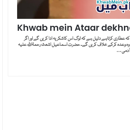
Khwab mein Ataar dekhna
 عطاری کرتاہے دلیل ہے کہ لوگ اس کاشکریہ ادا کریں گے اور اگر
 وہ وعدہ کرکے خلاف کریں گے۔ حضرت اسماعیل اشعث رحمۃاللہ علیہ
 ر آدمی