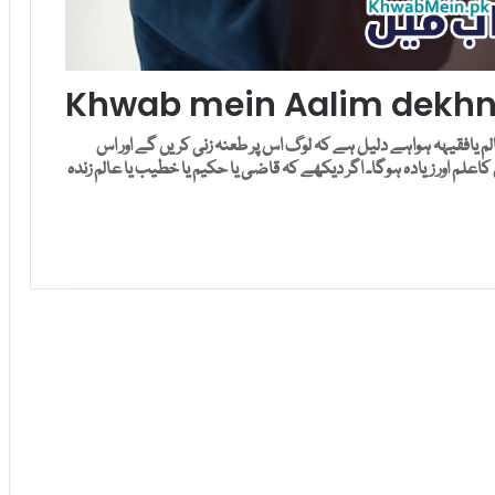
Khwab mein Aalim dekhna
 یافقیہہ ہواہے دلیل ہے کہ لوگ اس پر طعنہ زنی کریں گے اور اس
کاعلم اور زیادہ ہوگا۔ اگر دیکھے کہ قاضی یا حکیم یا خطیب یا عالم زندہ