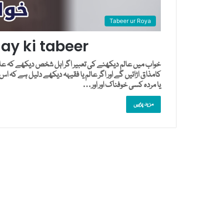
Tabeer ur Roya
y ki tabeer
خواب میں عالم دیکھنے کی تعبیر اگر اہل شخص دیکھے کہ عالم
کامذاق اڑائیں گے اور اگر عالم یا فقیہہ دیکھے دلیل ہے کہ اس 
یا مردہ کسی خوفناک اور اور…
مزید پڑہیں