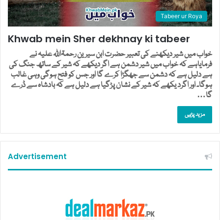
Tabeer ur Roya
Khwab mein Sher dekhnay ki tabeer
خواب میں شیر دیکھنے کی تعبیر حضرت ابن سیرین رحمۃاللہ علیہ نے
فرمایاہے کہ خواب میں شیر دشمن ہے اگر دیکھے کہ شیر کے ساتھ جنگ کی
ہے دلیل ہے کہ دشمن سے جھگڑا کرے گا اور جس کو فتح ہوگی وہی غالب
ہوگا۔ اور اگرد یکھے کہ شیر کے نشان پڑگیا ہے دلیل ہے کہ بادشاہ سے ڈرے
گا…
مزید پڑہیں
Advertisement