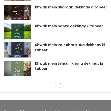
Khwab mein Sharaab dekhnay ki tabeer
Khwab mein Sabza dekhnay ki tabeer
Khwab mein Pait Bhara Hua dekhnay ki
tabeer
Khwab mein Lehsan Khana dekhnay ki
tabeer
P
N
r
e
e
x
v
t