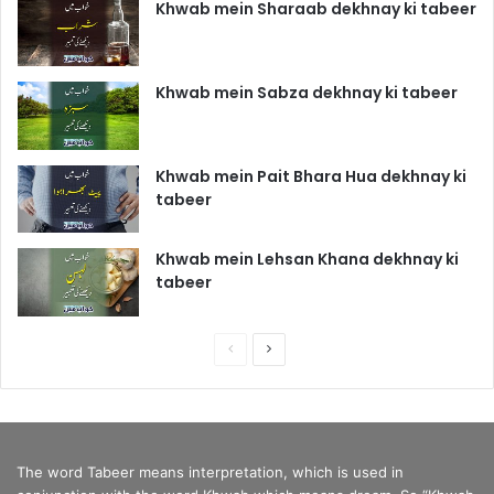
Khwab mein Sharaab dekhnay ki tabeer
Khwab mein Sabza dekhnay ki tabeer
Khwab mein Pait Bhara Hua dekhnay ki
tabeer
Khwab mein Lehsan Khana dekhnay ki
tabeer
P
N
r
e
e
x
v
t
The word Tabeer means interpretation, which is used in
i
p