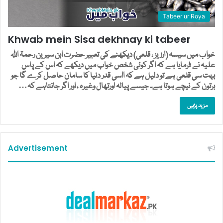
Tabeer ur Roya
Khwab mein Sisa dekhnay ki tabeer
خواب میں سیسہ (ارزیز ، قلعی) دیکھنے کی تعبیر حضرت ابن سیرین رحمۃ اللہ
علیہ نے فرمایا ہے کہ اگر کوئی شخص خواب میں دیکھے کہ اس کے پاس
بہت سی قلعی ہے تو دلیل ہے کہ ااسی قدر دنیا کا سامان حاصل کرے گا جو
برتون کے نیچے ہوتا ہے۔ جیسے پیالہ اورتھال وغیرہ ، اور اگر جانتاہے کہ…
مزید پڑہیں
Advertisement