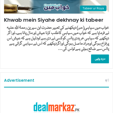
Tabeer ur Roya
Khwab mein Siyahe dekhnay ki tabeer
خواب میں سیاہی(حبر) دیکھنے کی تعبیر حضرت ابن سیرین رحمۃ اللہ علیہ
نے فرمایا ہے کہ خواب میں سیاہی کاطلب کرنا عیش اور مال پانا ہے۔ اور اگر
دیکھے کہ سیاہی خریدی یااس کوکسی نے دی ہے تودلیل ہے کہ عیش اس
پرفراخ ہوگی اورمرادحاصل ہوگی اوراگردیکھے کہ اس نے سیاہی گرائی ہے
یااس سے ضائع ہوئی ہے تواس کی…
مزید پڑہیں
Advertisement