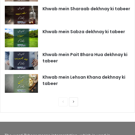
Khwab mein Sharaab dekhnay ki tabeer
Khwab mein Sabza dekhnay ki tabeer
Khwab mein Pait Bhara Hua dekhnay ki
tabeer
Khwab mein Lehsan Khana dekhnay ki
tabeer
P
N
r
e
e
x
v
t