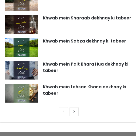
Khwab mein Sharaab dekhnay ki tabeer
Khwab mein Sabza dekhnay ki tabeer
Khwab mein Pait Bhara Hua dekhnay ki
tabeer
Khwab mein Lehsan Khana dekhnay ki
tabeer
P
N
r
e
e
x