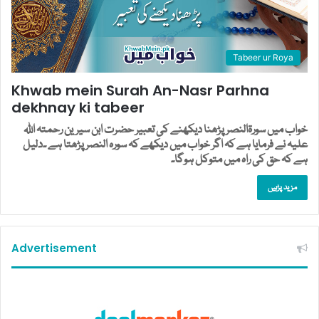
Tabeer ur Roya
Khwab mein Surah An-Nasr Parhna
dekhnay ki tabeer
خواب میں سورۃالنصر پڑھنا دیکھنے کی تعبیر حضرت ابن سیرین رحمتہ اللہ
علیہ نے فرمایا ہے کہ اگر خواب میں دیکھے کہ سورہ النصر پڑھتا ہے ۔دلیل
ہے کہ حق کی راہ میں متوکل ہوگا۔
مزید پڑہیں
Advertisement