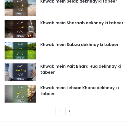
Khwab mein Selab dekhnay ki tabeer
Khwab mein Sharaab dekhnay ki tabeer
Khwab mein Sabza dekhnay ki tabeer
Khwab mein Pait Bhara Hua dekhnay ki
tabeer
Khwab mein Lehsan Khana dekhnay ki
tabeer
P
N
r
e
e
x