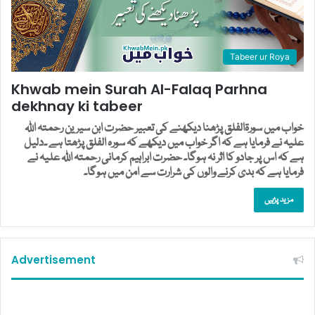
Tabeer ur Roya
Khwab mein Surah Al-Falaq Parhna
dekhnay ki tabeer
خواب میں سورۃالفلق پڑھنا دیکھنے کی تعبیر حضرت ابن سیرین رحمتہ اللہ
علیہ نے فرمایا ہے کہ اگر خواب میں دیکھے کہ سورہ الفلق پڑھتا ہے ۔دلیل
ہے کہ اس پر جادو کا اثر نہ ہوگا۔ حضرت ابراہیم کرمانی رحمتہ اللہ علیہ نے
فرمایا ہے کہ بدی کرنے والوں کی شرارت سے امن میں ہوگا۔
مزید پڑہیں
Advertisement