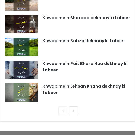
Khwab mein Sharaab dekhnay ki tabeer
Khwab mein Sabza dekhnay ki tabeer
Khwab mein Pait Bhara Hua dekhnay ki
tabeer
Khwab mein Lehsan Khana dekhnay ki
tabeer
P
N
r
e
e
x