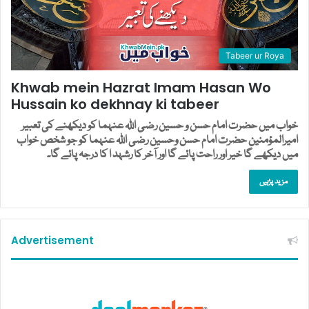
Tabeer ur Roya
Khwab mein Hazrat Imam Hasan Wo
Hussain ko dekhnay ki tabeer
خواب میں حضرت امام حسن و حسین رضی اللہ عنہما کو دیکھنے کی تعبیر
امیرالمؤمنین حضرت امام حسن وحسین رضی اللہ عنہما کو جو شخص خواب
میں دیکھے گا خیر اور راحت پائے گا اور آخر کا رشہد ا کا درجہ پائے گا۔
مزید پڑہیں
Advertisement