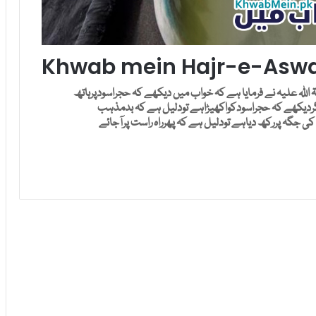
Khwab mein Hajr-e-Aswa
للہ علیہ نے فرمایا ہے کہ خواب میں دیکھے کہ حجراسودپرہاتھ
اگردیکھے کہ حجراسودکواکھیڑاہے تودلیل ہے کہ بدمذہب
کی جگہ پررکھ دیاہے تودلیل ہے کہ پھرراہ راست پرآجائے