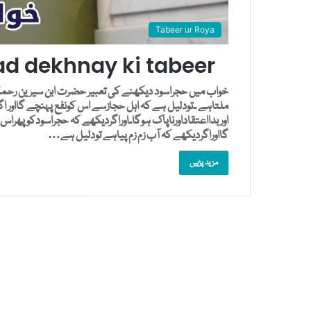
Tabeer ur Roya
d dekhnay ki tabeer
خواب میں حجراسود دیکھنے کی تعبیر حضرت ابن سیرین رحمۃ ا
ملتاہے ۔تودلیل ہے کہ اہل حجازسے اس کونفع پہنچے گااور 
اوربدااعتقاداورناپاک ہوگا۔اوراگردیکھے کہ حجراسودکوپھراس 
گااوراگردیکھے کہ آب زم زم پیاہے تودلیل ہے…
مزید پڑہیں