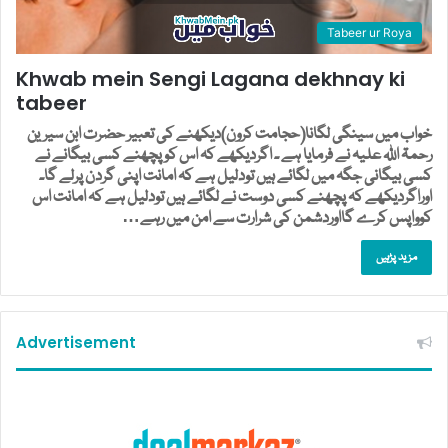
Tabeer ur Roya
Khwab mein Sengi Lagana dekhnay ki
tabeer
خواب میں سینگی لگانا(حجامت کرون)دیکھنے کی تعبیر حضرت ابن سیرین
رحمۃ اللہ علیہ نے فرمایا ہے ۔ اگردیکھے کہ اس کوپچھنے کسی بیگانے نے
کسی بیگانی جگہ میں لگائے ہیں تودلیل ہے کہ امانت اپنی گردن پرلے گا۔
اوراگردیکھے کہ پچھنے کسی دوست نے لگائے ہیں تودلیل ہے کہ امانت اس
کوواپس کرے گااوردشمن کی شرارت سے امن میں رہے…
مزید پڑہیں
Advertisement