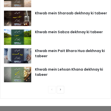
Khwab mein Sharaab dekhnay ki tabeer
Khwab mein Sabza dekhnay ki tabeer
Khwab mein Pait Bhara Hua dekhnay ki
tabeer
Khwab mein Lehsan Khana dekhnay ki
tabeer
P
N
r
e
e
x
v
t