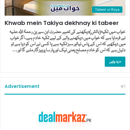
Tabeer ur Roya
Khwab mein Takiya dekhnay ki tabeer
خواب میں تکیہ(بالش)دیکھنے کی تعبیر حضرت ابن سیرین رحمۃ اللہ علیہ
نے فرمایا ہے کہ خواب میں دیکھنے والے کے لیے تکیہ خادم ہے۔ اگر خواب
میں دیکھے کہ اس کے پاس نیااور سبز تکیہ ہے یا کسی نے اس کو دیا ہے تو
دلیل ہے کہ اس کو خادم مصلح یعنی نیک اور پار سا پرہیزگار ملے گا اور…
مزید پڑہیں
Advertisement