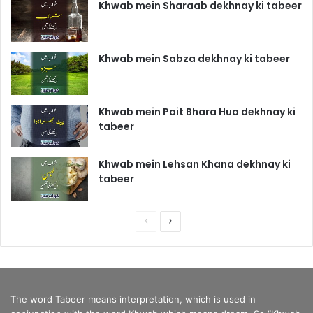
Khwab mein Sharaab dekhnay ki tabeer
Khwab mein Sabza dekhnay ki tabeer
Khwab mein Pait Bhara Hua dekhnay ki
tabeer
Khwab mein Lehsan Khana dekhnay ki
tabeer
P
N
r
e
e
x
v
t
The word Tabeer means interpretation, which is used in
i
p