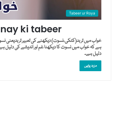
Tabeer ur Roya
ay ki tabeer
خواب میں تربد(کٹکی،نسوت) دیکھنے کی تعبیر تربدیعنی نسوت 
ہے کہ خواب میں نسوت کا دیکھنا غم اور اندیشے کی دلیل ہے
دلیل ہے۔
مزید پڑہیں