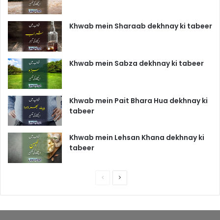
Khwab mein Sharaab dekhnay ki tabeer
Khwab mein Sabza dekhnay ki tabeer
Khwab mein Pait Bhara Hua dekhnay ki
tabeer
Khwab mein Lehsan Khana dekhnay ki
tabeer
P
N
r
e
e
x
v
t