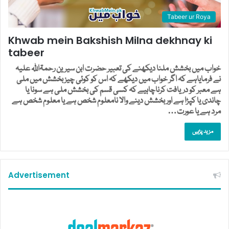
Tabeer ur Roya
Khwab mein Bakshish Milna dekhnay ki
tabeer
خواب میں بخشش ملنا دیکھنے کی تعبیر حضرت ابن سیرین رحمۃاللہ علیہ
نے فرمایاہے کہ اگر خواب میں دیکھے کہ اس کو کوئی چیز بخشش میں ملی
ہے معبر کو دریافت کرناچاہیے کہ کسی قسم کی بخشش ملی ہے سونا یا
چاندی یا کپڑا ہے اور بخشش دینے والا نامعلوم شخص ہے یا معلوم شخص ہے
مرد ہے یا عورت…
مزید پڑہیں
Advertisement