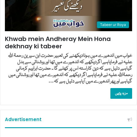
Tabeer ur Roya
Khwab mein Andheray Mein Hona
dekhnay ki tabeer
خواب میں اندھیرے میں ہونادیکھنے کی تعبیر حضرت ابن سیرین رحمۃ اللہ
علیہ نے فرمایاہے اگردیکھے کہ اندھیرے میں تھا اور روشنائی سے بدل
گیاہے دلیل ہے کہ دین کاراستہ اس پر کھلے گا ۔ حضرت ابراہیم کرمانی
رحمۃاللہ علیہ نے فرمایاہے اگر دیکھے کہ اندھیرے میں تھا اور روشنائی میں
گیاہے اور پھر اندھیرے میں آیاہے دلیل ہے کہ…
مزید پڑہیں
Advertisement