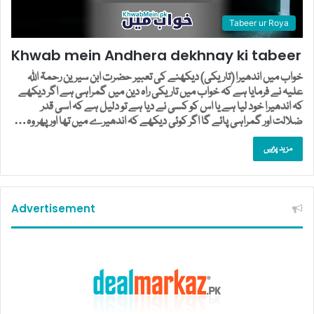
Tabeer ur Roya
Khwab mein Andhera dekhnay ki tabeer
خواب میں اندھیرا (تاریکی) دیکھنے کی تعبیر حضرت ابن سیرین رحمۃ اللہ
علیہ نے فرمایا ہے کہ خواب میں تاریکی راہ دین میں گمراہی ہے اگر دیکھے
کہ اندھیرا خود لیا ہے یا اس کو کسی نے دیا ہے تو دلیل ہے کہ اسی قدر
ضلالت اور گمراہی پائے گا اگر کوئی دیکھے کہ اندھیرے میں تھا اور پھر وہ…
مزید پڑہیں
Advertisement