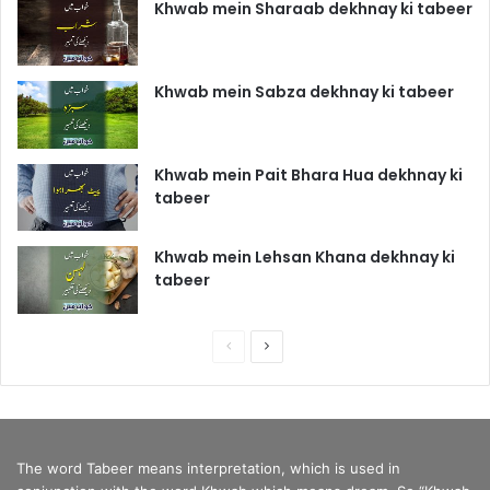
Khwab mein Sharaab dekhnay ki tabeer
Khwab mein Sabza dekhnay ki tabeer
Khwab mein Pait Bhara Hua dekhnay ki
tabeer
Khwab mein Lehsan Khana dekhnay ki
tabeer
P
N
r
e
e
x
v
t
The word Tabeer means interpretation, which is used in
i
p