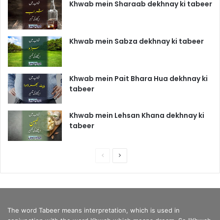
Khwab mein Sharaab dekhnay ki tabeer
Khwab mein Sabza dekhnay ki tabeer
Khwab mein Pait Bhara Hua dekhnay ki
tabeer
Khwab mein Lehsan Khana dekhnay ki
tabeer
P
N
r
e
e
x
v
t
The word Tabeer means interpretation, which is used in
i
p