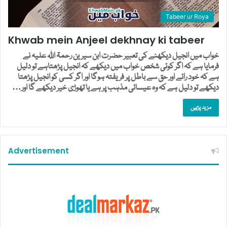
Tabeer ur Roya
Khwab mein Anjeel dekhnay ki tabeer
خواب میں انجیل دیکھنے کی تعبیر حضرت ابن سیرین رحمۃ اللہ علیہ نے
فرمایا ہے کہ اگر کوئی شخص خواب میں دیکھے کہ انجیل پڑھتاہے تو دلیل
ہے کہ خود رائے اور حق سے باطل پر فریفتہ ہوگا اور اگر کسی کو انجیل پڑھتا
دیکھے تو دلیل ہے کہ وہ عیسائی مذہب پر ہے یا تھوڑی خیر دیکھے گا اور…
مزید پڑہیں
Advertisement