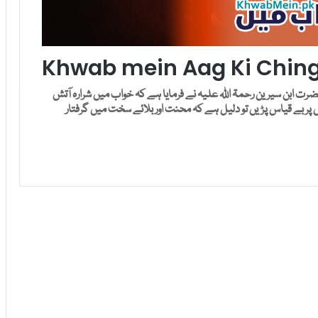
Khwab mein Aag Ki Ching
ت ابن سیرین رحمۃ اللہ علیہ نے فرمایا ہے کہ خواب میں شرارہ آتش
ر بے قیاس پڑیں تو دلیل ہے کہ محنت اور بلائے سخت میں گرفتار