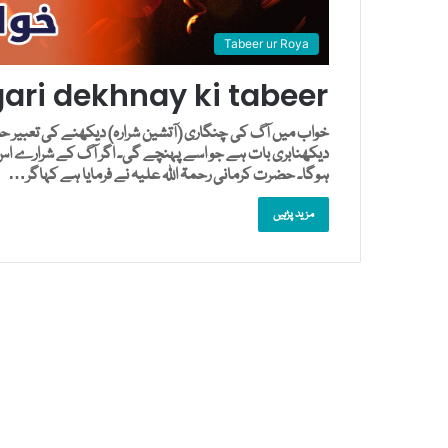
Tabeer ur Roya
ari dekhnay ki tabeer
خواب میں آگ کی چنگاری (آتشین شرارہ) دیکھنے کی تعبیر حضر
دیکھنابری بات ہے جو اسے پہنچے گی۔ اگر آگ کے شرارے اس پ
ہوگا۔ حضرت کرمانی رحمۃ اللہ علیہ نے فرمایا ہے کہاگر…
مزید پڑہیں